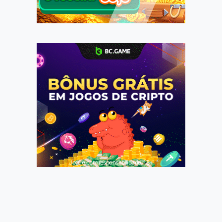
Jogue com responsabilidade. 18+