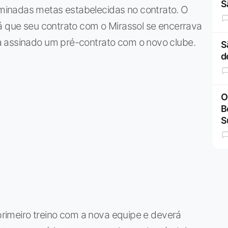
S
inadas metas estabelecidas no contrato. O
á que seu contrato com o Mirassol se encerrava
a assinado um pré-contrato com o novo clube.
S
d
O
B
S
 primeiro treino com a nova equipe e deverá