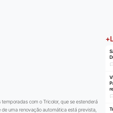
+L
S
D
V
P
r
 temporadas com o Tricolor, que se estenderá
T
e de uma renovação automática está prevista,