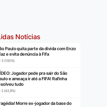
idas Notícias
ão Paulo quita parte da dívida com Enzo
íaz e evita denúncia à Fifa
3 (100%)
ÍDEO: Jogador pede pra sair do São
aulo e ameaça ir até a FIFA! Rafinha
esolveu tudo
2 (42,9%)
ragédia! Morre ex-jogador da base do