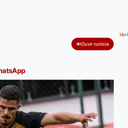
São 
🔊
Ouvir notícia
WhatsApp