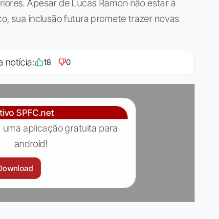
riores. Apesar de Lucas Ramon não estar à
co, sua inclusão futura promete trazer novas
a notícia:
18
0
ativo SPFC.net
 uma aplicação gratuita para
android!
Download