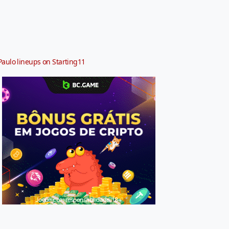
Paulo lineups on Starting11
Jogue com responsabilidade. 18+