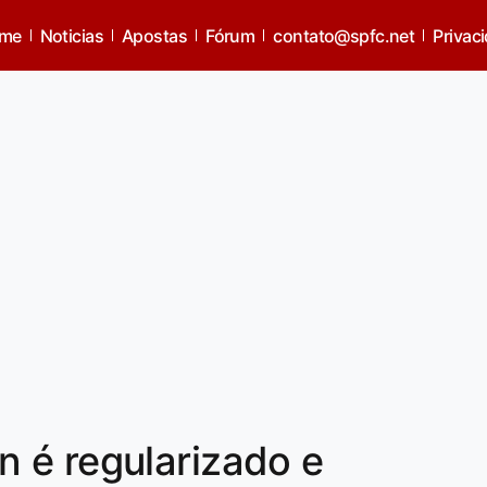
me
Noticias
Apostas
Fórum
contato@spfc.net
Privac
 é regularizado e