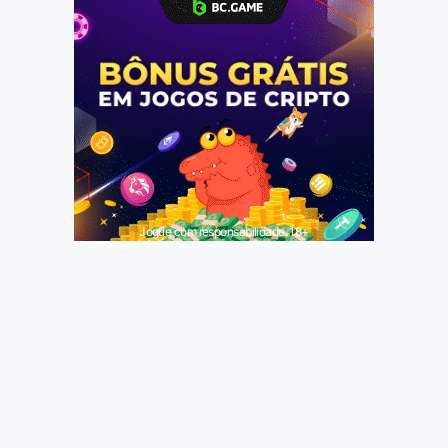
Jogue com responsabilidade. 18+