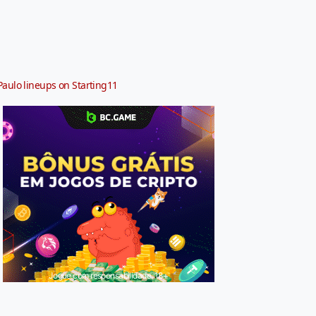
Paulo lineups on Starting11
Jogue com responsabilidade. 18+