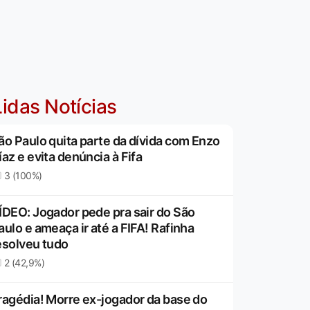
idas Notícias
ão Paulo quita parte da dívida com Enzo
íaz e evita denúncia à Fifa
3 (100%)
ÍDEO: Jogador pede pra sair do São
aulo e ameaça ir até a FIFA! Rafinha
esolveu tudo
2 (42,9%)
ragédia! Morre ex-jogador da base do