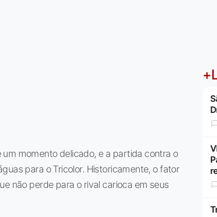
+L
S
D
V
 um momento delicado, e a partida contra o
P
uas para o Tricolor. Historicamente, o fator
r
ue não perde para o rival carioca em seus
T