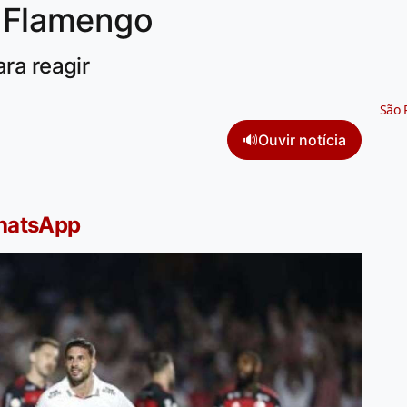
o Flamengo
ara reagir
São 
🔊
Ouvir notícia
WhatsApp