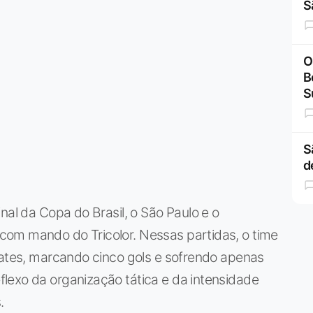
S
O
B
S
S
d
nal da Copa do Brasil, o São Paulo e o
om mando do Tricolor. Nessas partidas, o time
pates, marcando cinco gols e sofrendo apenas
lexo da organização tática e da intensidade
.