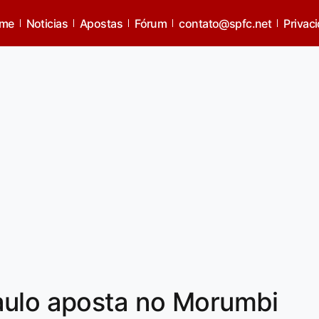
me
Noticias
Apostas
Fórum
contato@spfc.net
Privac
aulo aposta no Morumbi