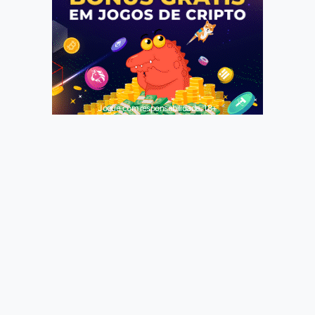
Jogue com responsabilidade. 18+