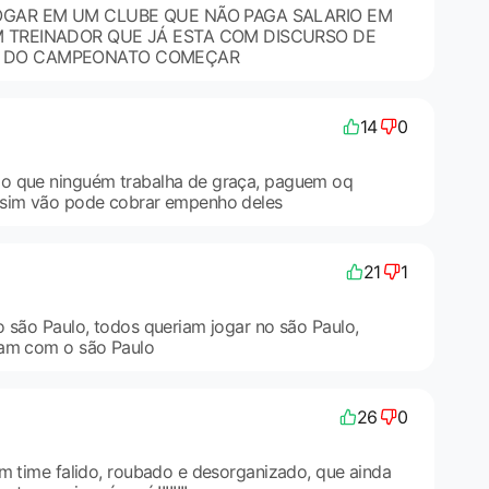
JOGAR EM UM CLUBE QUE NÃO PAGA SALARIO EM
M TREINADOR QUE JÁ ESTA COM DISCURSO DE
O DO CAMPEONATO COMEÇAR
14
0
o que ninguém trabalha de graça, paguem oq
 sim vão pode cobrar empenho deles
21
1
o são Paulo, todos queriam jogar no são Paulo,
ram com o são Paulo
26
0
um time falido, roubado e desorganizado, que ainda