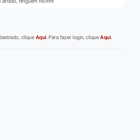
traso, ninguém né.!!!!!!!!
dastrado, clique
Aqui
. Para fazer login, clique
Aqui
.