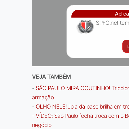
Aplic
SPFC.net tem
VEJA TAMBÉM
-
SÃO PAULO MIRA COUTINHO! Tricolor a
armação
-
OLHO NELE! Joia da base brilha em trei
-
VÍDEO: São Paulo fecha troca com o Bo
negócio