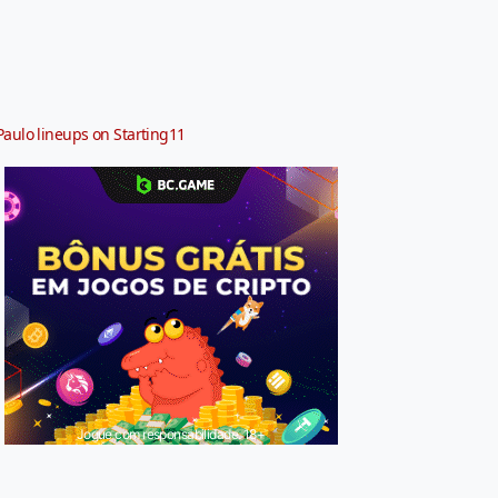
Paulo lineups on Starting11
Jogue com responsabilidade. 18+