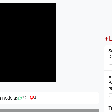
+L
S
D
V
P
r
 notícia:
22
4
T