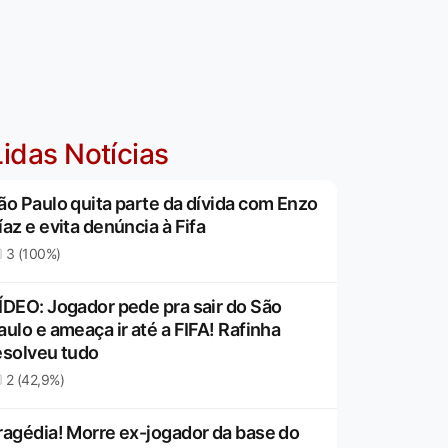
idas Notícias
ão Paulo quita parte da dívida com Enzo
íaz e evita denúncia à Fifa
3 (100%)
ÍDEO: Jogador pede pra sair do São
aulo e ameaça ir até a FIFA! Rafinha
esolveu tudo
2 (42,9%)
ragédia! Morre ex-jogador da base do