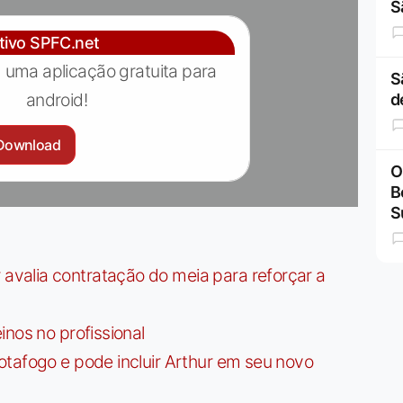
S
ativo SPFC.net
 uma aplicação gratuita para
S
android!
d
Download
O
B
S
valia contratação do meia para reforçar a
nos no profissional
tafogo e pode incluir Arthur em seu novo