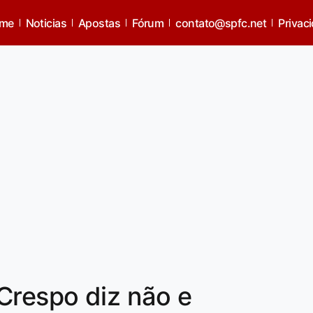
me
Noticias
Apostas
Fórum
contato@spfc.net
Privac
Crespo diz não e