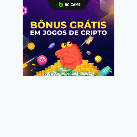
Jogue com responsabilidade. 18+