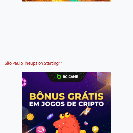
São Paulo lineups on Starting11