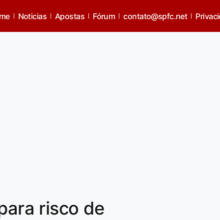
me
Noticias
Apostas
Fórum
contato@spfc.net
Privac
para risco de