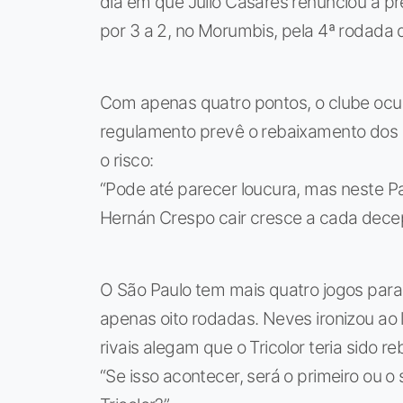
dia em que Julio Casares renunciou à pr
por 3 a 2, no Morumbis, pela 4ª rodada d
Com apenas quatro pontos, o clube ocu
regulamento prevê o rebaixamento dos do
o risco:
“Pode até parecer loucura, mas neste Pau
Hernán Crespo cair cresce a cada dece
O São Paulo tem mais quatro jogos para 
apenas oito rodadas. Neves ironizou ao
rivais alegam que o Tricolor teria sido re
“Se isso acontecer, será o primeiro ou 