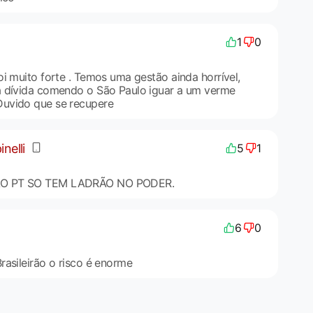
1
0
i muito forte . Temos uma gestão ainda horrível,
a dívida comendo o São Paulo iguar a um verme
uvido que se recupere
nelli
5
1
AO PT SO TEM LADRÃO NO PODER.
6
0
rasileirão o risco é enorme