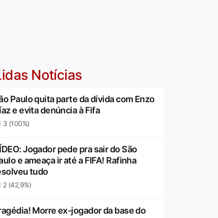
idas Notícias
ão Paulo quita parte da dívida com Enzo
íaz e evita denúncia à Fifa
3 (100%)
ÍDEO: Jogador pede pra sair do São
aulo e ameaça ir até a FIFA! Rafinha
esolveu tudo
2 (42,9%)
ragédia! Morre ex-jogador da base do