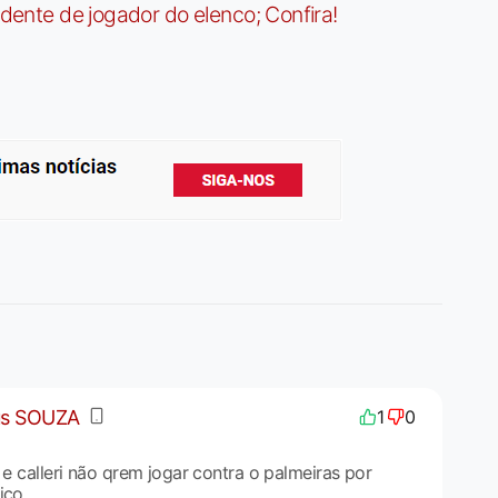
idente de jogador do elenco; Confira!
us SOUZA
1
0
s e calleri não qrem jogar contra o palmeiras por
ico