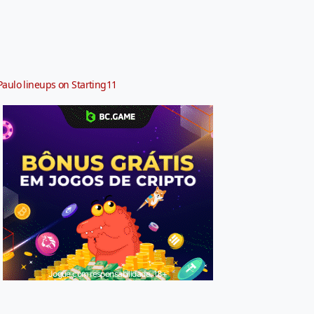
Paulo lineups on Starting11
Jogue com responsabilidade. 18+