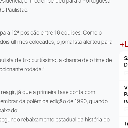
esidência, o Tricolor perdeu para a Portuguesa
o Paulistão.
pa a 12ª posição entre 16 equipes. Como o
is últimos colocados, o jornalista alertou para
+L
S
lista de tiro curtíssimo, a chance de o time de
D
pcionante rodada.”
V
reagir, já que a primeira fase conta com
P
r
 lembrar da polêmica edição de 1990, quando
baixado:
o segundo rebaixamento estadual da história do
T