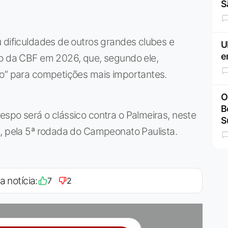
S
 dificuldades de outros grandes clubes e
U
e
io da CBF em 2026, que, segundo ele,
io” para competições mais importantes.
O
B
spo será o clássico contra o Palmeiras, neste
S
i, pela 5ª rodada do Campeonato Paulista.
a notícia:
7
2