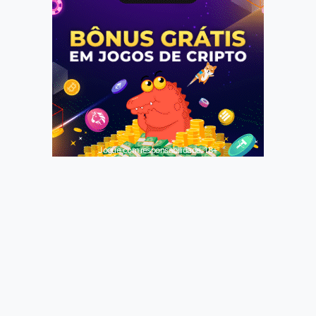
Jogue com responsabilidade. 18+