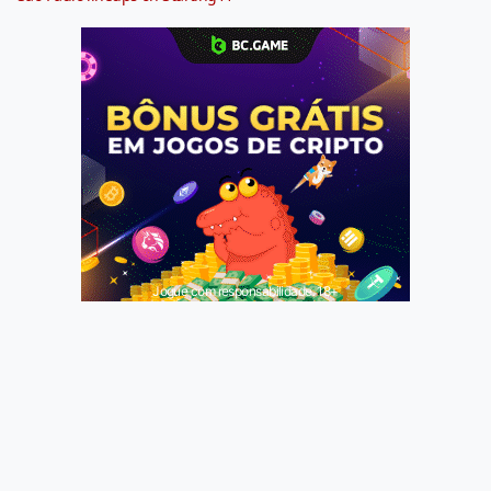
Jogue com responsabilidade. 18+