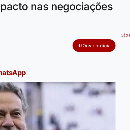
mpacto nas negociações
São 
🔊
Ouvir notícia
WhatsApp