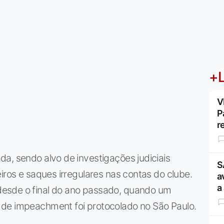
+L
V
P
r
a, sendo alvo de investigações judiciais
S
iros e saques irregulares nas contas do clube.
a
a
esde o final do ano passado, quando um
 de impeachment foi protocolado no São Paulo.