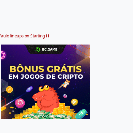
Paulo lineups on Starting11
Jogue com responsabilidade. 18+