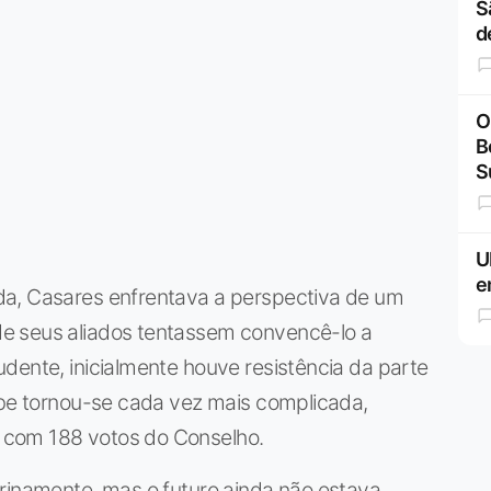
S
d
O
B
S
U
e
da, Casares enfrentava a perspectiva de um
e seus aliados tentassem convencê-lo a
dente, inicialmente houve resistência da parte
ube tornou-se cada vez mais complicada,
 com 188 votos do Conselho.
erinamente, mas o futuro ainda não estava