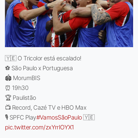
🇾🇪 O Tricolor está escalado!
⚽️ São Paulo x Portuguesa
🏟️ MorumBIS
⏰ 19h30
🏆 Paulistão
📺 Record, Cazé TV e HBO Max
🎙️ SPFC Play
#VamosSãoPaulo
🇾🇪
pic.twitter.com/zxYrrIOYX1