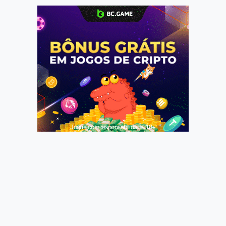
Jogue com responsabilidade. 18+