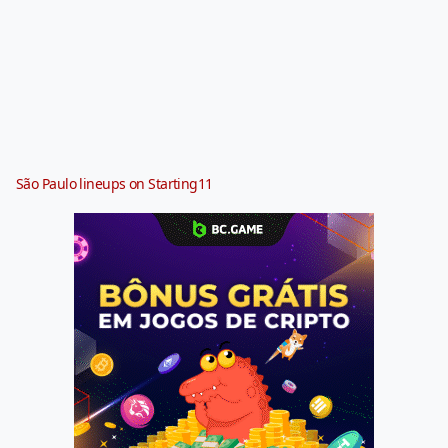
São Paulo lineups on Starting11