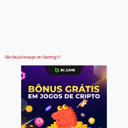
São Paulo lineups on Starting11