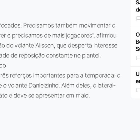
S
d
e focados. Precisamos também movimentar o
O
er e precisamos de mais jogadores", afirmou
B
o do volante Alisson, que desperta interesse
S
de de reposição constante no plantel.
co
U
três reforços importantes para a temporada: o
e
e o volante Danielzinho. Além deles, o lateral-
rato e deve se apresentar em maio.