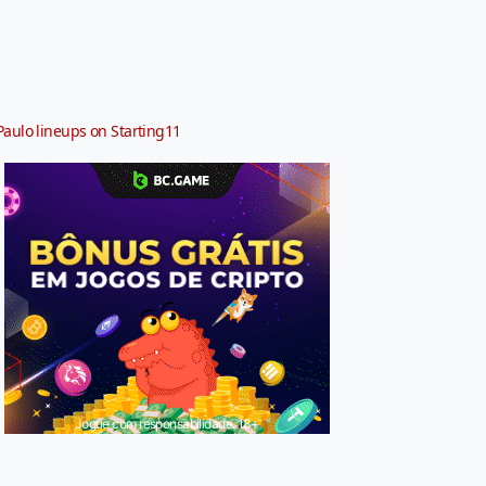
Paulo lineups on Starting11
Jogue com responsabilidade. 18+