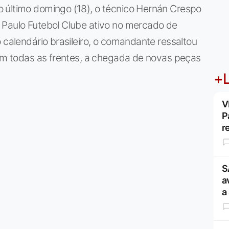
 último domingo (18), o técnico Hernán Crespo
 Paulo Futebol Clube ativo no mercado de
 calendário brasileiro, o comandante ressaltou
 em todas as frentes, a chegada de novas peças
+L
V
P
r
S
a
a