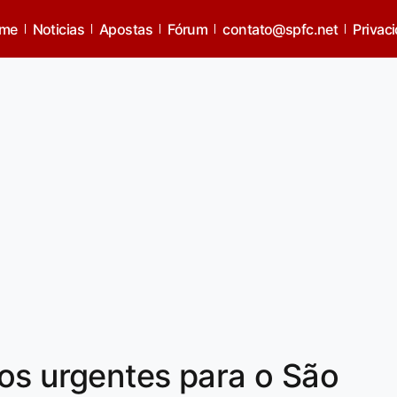
me
Noticias
Apostas
Fórum
contato@spfc.net
Privac
os urgentes para o São