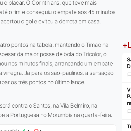
u o placar. O Corinthians, que teve mais
iu até o fim e conseguiu o empate aos 45 minutos
certou o gol e evitou a derrota em casa.
+L
uatro pontos na tabela, mantendo o Timão na
pesar da maior posse de bola do Tricolor, o
S
onou nos minutos finais, arrancando um empate
D
 alvinegra. Já para os são-paulinos, a sensação
par os três pontos no último lance.
V
P
r
rá contra o Santos, na Vila Belmiro, na
ebe a Portuguesa no Morumbis na quarta-feira.
T