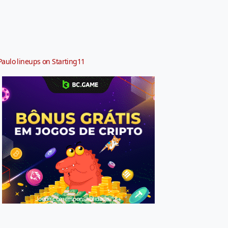
Paulo lineups on Starting11
Jogue com responsabilidade. 18+