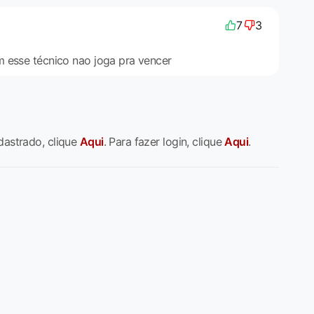
7
3
 esse técnico nao joga pra vencer
dastrado, clique
Aqui
. Para fazer login, clique
Aqui
.