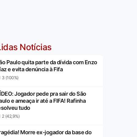
idas Notícias
ão Paulo quita parte da dívida com Enzo
íaz e evita denúncia à Fifa
3 (100%)
ÍDEO: Jogador pede pra sair do São
aulo e ameaça ir até a FIFA! Rafinha
esolveu tudo
2 (42,9%)
ragédia! Morre ex-jogador da base do