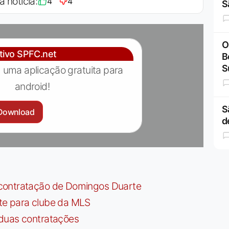
a notícia:
4
4
S
O
ativo SPFC.net
B
S
 uma aplicação gratuita para
android!
S
Download
d
contratação de Domingos Duarte
te para clube da MLS
 duas contratações