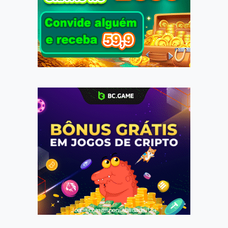
Jogue com responsabilidade. 18+