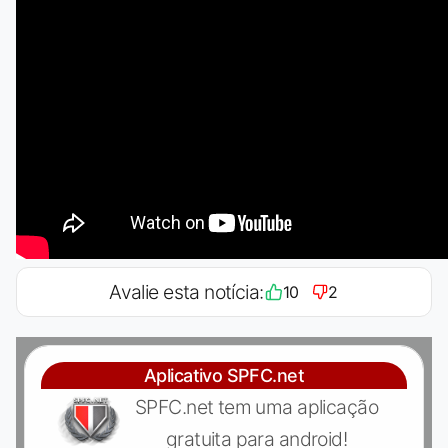
Avalie esta notícia:
10
2
Aplicativo SPFC.net
SPFC.net tem uma aplicação
gratuita para android!