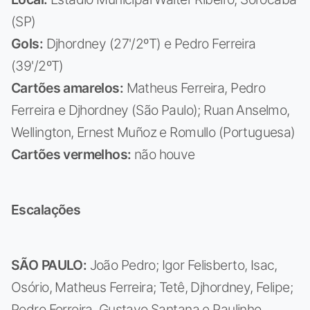
(SP)
Gols:
Djhordney (27'/2ºT) e Pedro Ferreira
(39'/2ºT)
Cartões amarelos:
Matheus Ferreira, Pedro
Ferreira e Djhordney (São Paulo); Ruan Anselmo,
Wellington, Ernest Muñoz e Romullo (Portuguesa)
Cartões vermelhos:
não houve
Escalações
SÃO PAULO:
João Pedro; Igor Felisberto, Isac,
Osório, Matheus Ferreira; Tetê, Djhordney, Felipe;
Pedro Ferreira, Gustavo Santana e Paulinho.