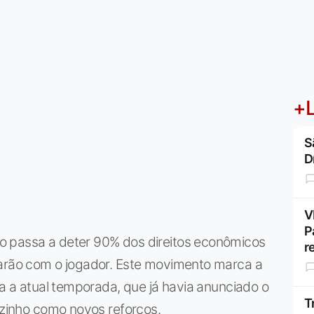
+L
S
D
V
P
o passa a deter 90% dos direitos econômicos
r
carão com o jogador. Este movimento marca a
ra a atual temporada, que já havia anunciado o
T
elzinho como novos reforços.