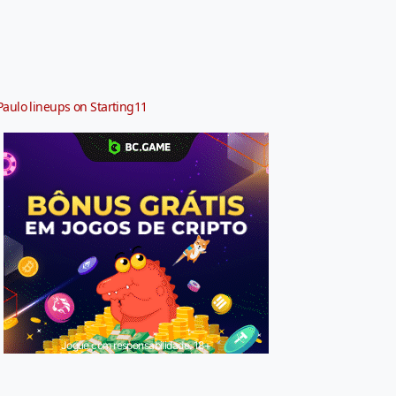
Paulo lineups on Starting11
Jogue com responsabilidade. 18+