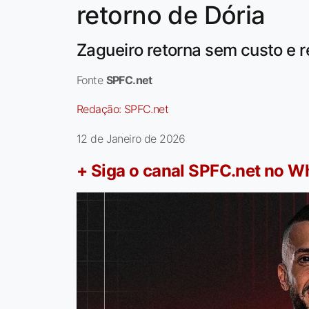
retorno de Dória
Zagueiro retorna sem custo e r
Fonte
SPFC.net
Redação:
SPFC.net
12 de Janeiro de 2026
+ Siga o canal SPFC.net no 