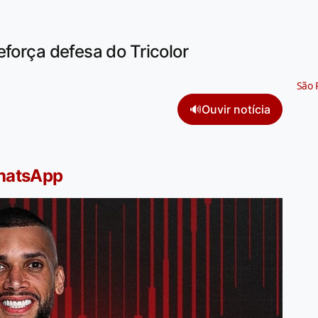
eforça defesa do Tricolor
São 
🔊
Ouvir notícia
WhatsApp