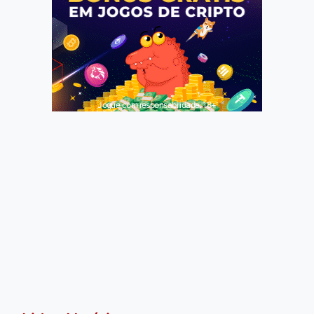
Jogue com responsabilidade. 18+