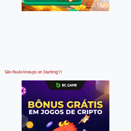
São Paulo lineups on Starting11