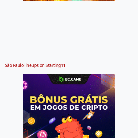
São Paulo lineups on Starting11