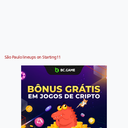
São Paulo lineups on Starting11