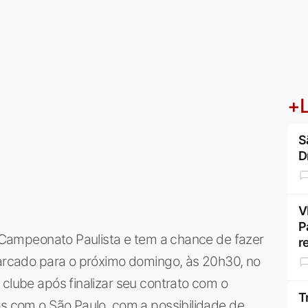
+L
S
D
V
P
do Campeonato Paulista e tem a chance de fazer
r
marcado para o próximo domingo, às 20h30, no
 clube após finalizar seu contrato com o
T
os com o São Paulo, com a possibilidade de