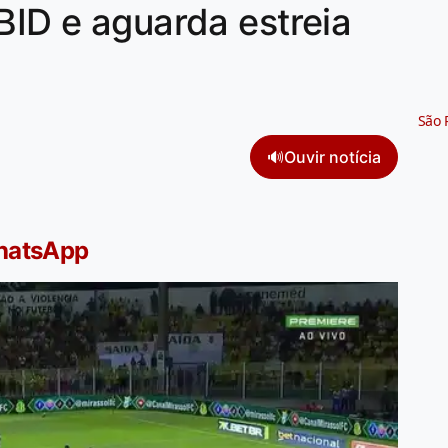
BID e aguarda estreia
São 
🔊
Ouvir notícia
WhatsApp