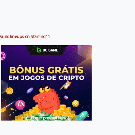
Paulo lineups on Starting11
Jogue com responsabilidade. 18+