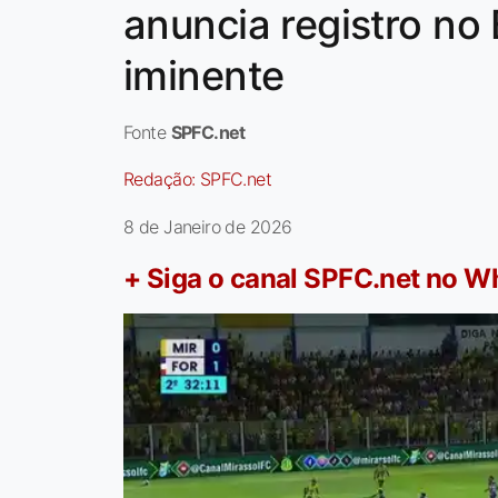
anuncia registro no 
iminente
Fonte
SPFC.net
Redação:
SPFC.net
8 de Janeiro de 2026
+ Siga o canal SPFC.net no 