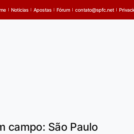
me
Noticias
Apostas
Fórum
contato@spfc.net
Privac
em campo: São Paulo