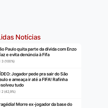
idas Notícias
ão Paulo quita parte da dívida com Enzo
íaz e evita denúncia à Fifa
3 (100%)
ÍDEO: Jogador pede pra sair do São
aulo e ameaça ir até a FIFA! Rafinha
esolveu tudo
2 (42,9%)
ragédia! Morre ex-jogador da base do