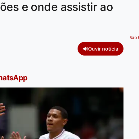
ões e onde assistir ao
São 
🔊
Ouvir notícia
WhatsApp