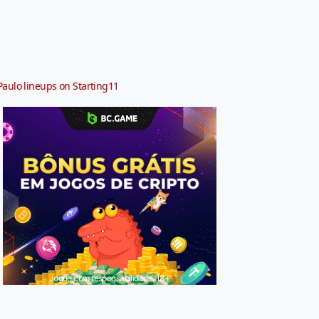
Paulo lineups on Starting11
Jogue com responsabilidade. 18+