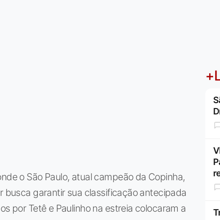
+L
S
D
V
P
r
 onde o São Paulo, atual campeão da Copinha,
or busca garantir sua classificação antecipada
os por Tetê e Paulinho na estreia colocaram a
T