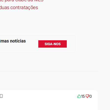
 duas contratações
15
0