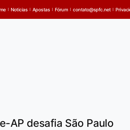
me
Noticias
Apostas
Fórum
contato@spfc.net
Privac
te-AP desafia São Paulo