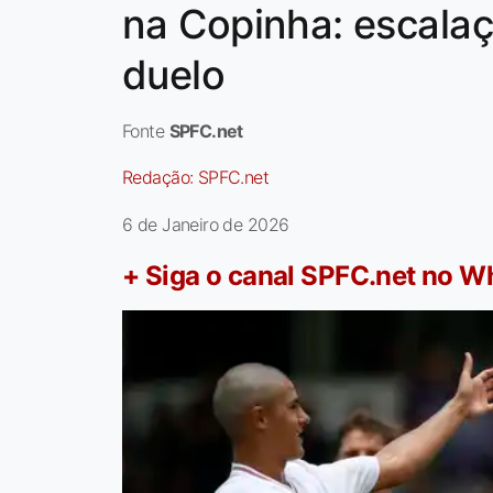
na Copinha: escalaç
duelo
Fonte
SPFC.net
Redação:
SPFC.net
6 de Janeiro de 2026
+ Siga o canal SPFC.net no 