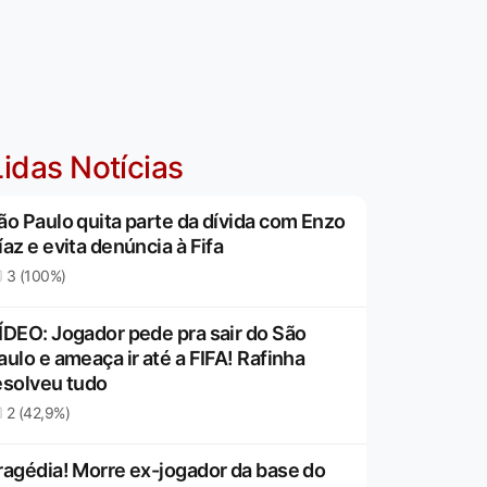
idas Notícias
ão Paulo quita parte da dívida com Enzo
íaz e evita denúncia à Fifa
3 (100%)
ÍDEO: Jogador pede pra sair do São
aulo e ameaça ir até a FIFA! Rafinha
esolveu tudo
2 (42,9%)
ragédia! Morre ex-jogador da base do