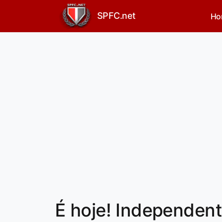
SPFC.net
Ho
É hoje! Independen