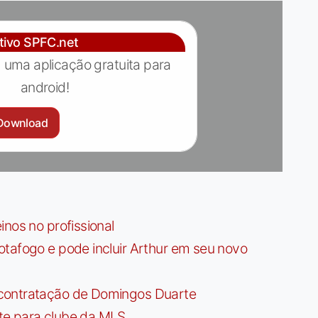
ativo SPFC.net
 uma aplicação gratuita para
android!
Download
nos no profissional
tafogo e pode incluir Arthur em seu novo
contratação de Domingos Duarte
te para clube da MLS