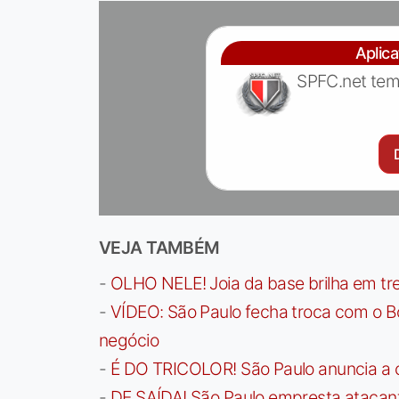
Aplic
SPFC.net tem
VEJA TAMBÉM
-
OLHO NELE! Joia da base brilha em trei
-
VÍDEO: São Paulo fecha troca com o Bo
negócio
-
É DO TRICOLOR! São Paulo anuncia a 
-
DE SAÍDA! São Paulo empresta atacan