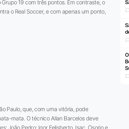
 Grupo 19 com três pontos. Em contraste, o
S
tra o Real Soccer, e com apenas um ponto,
S
d
O
B
S
São Paulo, que, com uma vitória, pode
mata-mata. O técnico Allan Barcelos deve
s: João Pedro; Igor Felisberto, Isac, Osorio e