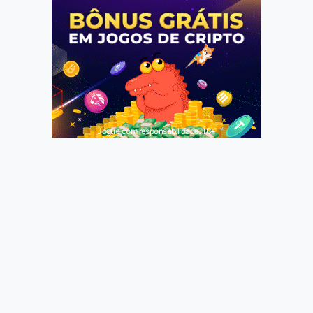
Jogue com responsabilidade. 18+