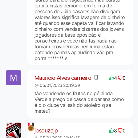
oportunistas demônio em forma de
pessoas do Júlio casares não divulgam
valores isso significa lavagem de dinheiro
até quando esse capeta vai ficar lavando
dinheiro com vendas bizarras dos jovens
jogadores da base oposição e
conselheiros e você não fãs nada não
tomam providências nenhuma estão
batendo palmas aplaudindo vão pra
porra ******* s
Mauricio Alves carneiro
4
0
05/01/2026 20:19:39
tão vendendo os frutos no pé ainda
Verde a preço de casca de banana,como
é q o clube vai sair do atoleiro q se
meteu?
jpsouzajp
8
0
05/01/2026 20:18:45