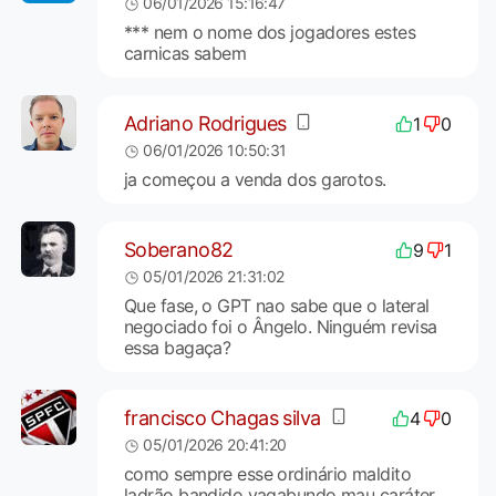
06/01/2026 15:16:47
*** nem o nome dos jogadores estes
carnicas sabem
Adriano Rodrigues
1
0
06/01/2026 10:50:31
ja começou a venda dos garotos.
Soberano82
9
1
05/01/2026 21:31:02
Que fase, o GPT nao sabe que o lateral
negociado foi o Ângelo. Ninguém revisa
essa bagaça?
francisco Chagas silva
4
0
05/01/2026 20:41:20
como sempre esse ordinário maldito
ladrão bandido vagabundo mau caráter