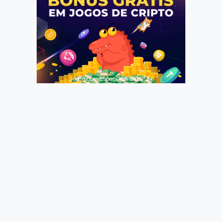
Jogue com responsabilidade. 18+