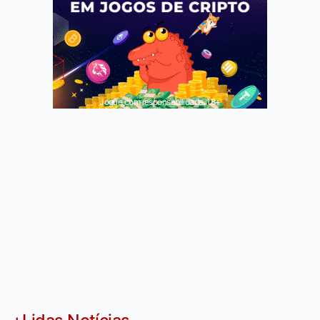
Jogue com responsabilidade. 18+