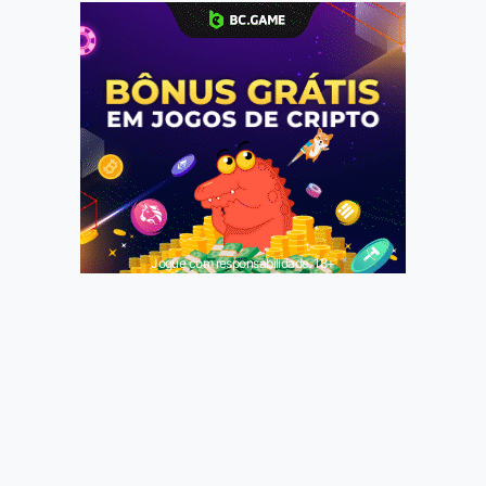
Jogue com responsabilidade. 18+