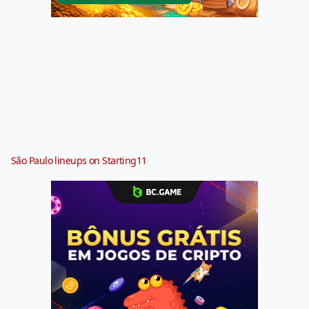
São Paulo lineups on Starting11