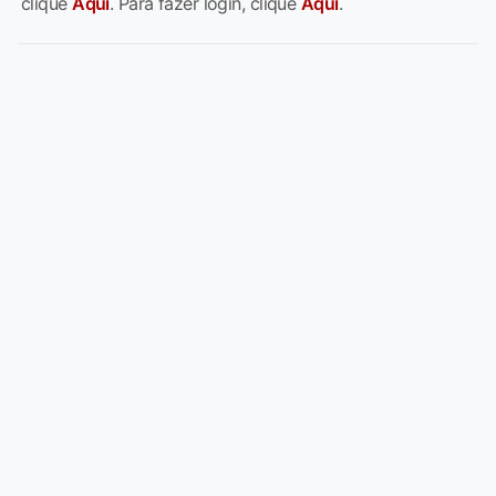
clique
Aqui
. Para fazer login, clique
Aqui
.