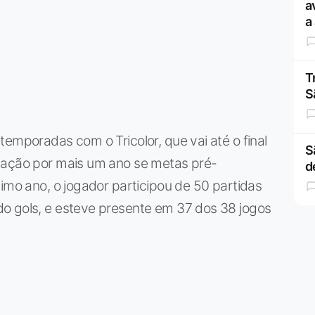
a
a
T
S
temporadas com o Tricolor, que vai até o final
S
gação por mais um ano se metas pré-
d
timo ano, o jogador participou de 50 partidas
o gols, e esteve presente em 37 dos 38 jogos