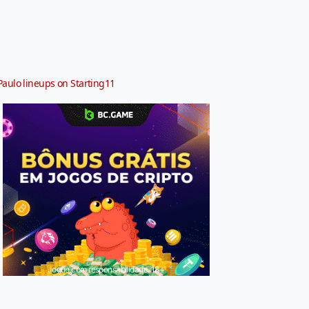
Paulo lineups on Starting11
Jogue com responsabilidade. 18+