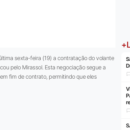
+L
ltima sexta-feira (19) a contratação do volante
S
D
cou pelo Mirassol. Esta negociação segue a
 em fim de contrato, permitindo que eles
V
P
r
S