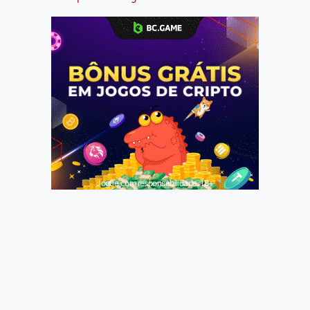
Jogue com responsabilidade. 18+