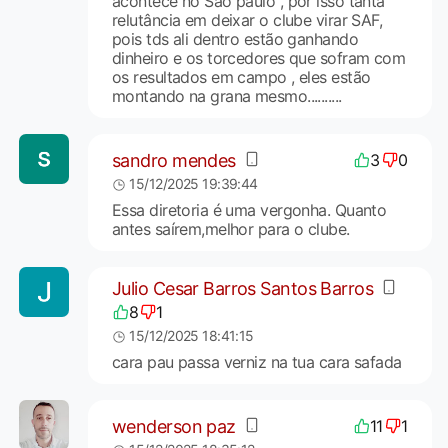
acontece no Sao paulo , por isso tanta
relutância em deixar o clube virar SAF,
pois tds ali dentro estão ganhando
dinheiro e os torcedores que sofram com
os resultados em campo , eles estão
montando na grana mesmo..........
sandro mendes
3
0
15/12/2025 19:39:44
Essa diretoria é uma vergonha. Quanto
antes saírem,melhor para o clube.
Julio Cesar Barros Santos Barros
8
1
15/12/2025 18:41:15
cara pau passa verniz na tua cara safada
wenderson paz
11
1