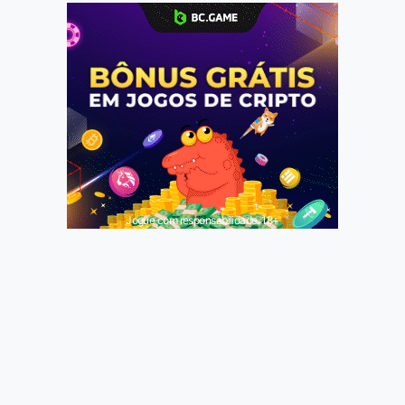
Jogue com responsabilidade. 18+