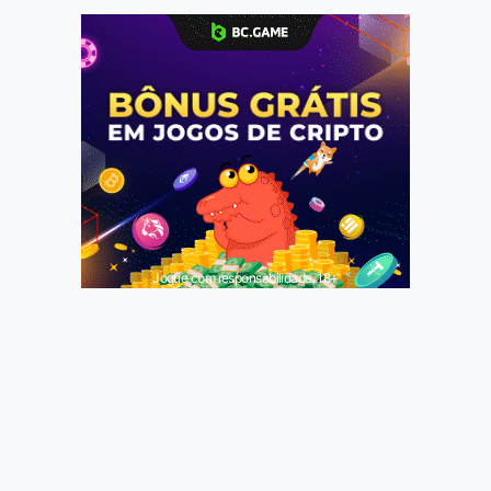
Jogue com responsabilidade. 18+