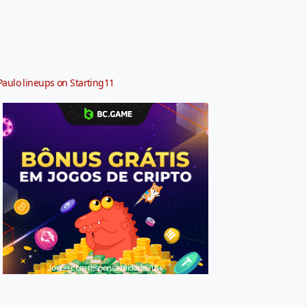
Paulo lineups on Starting11
Jogue com responsabilidade. 18+