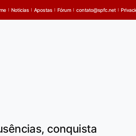
me
Noticias
Apostas
Fórum
contato@spfc.net
Privac
usências, conquista