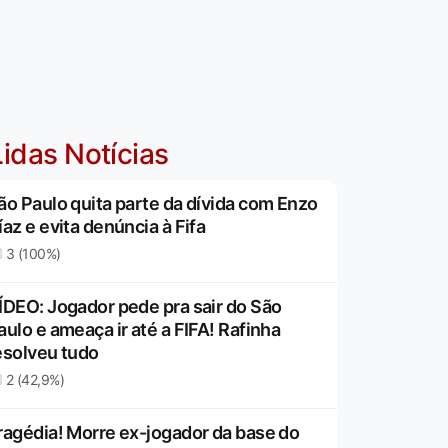
idas Notícias
ão Paulo quita parte da dívida com Enzo
íaz e evita denúncia à Fifa
3 (100%)
ÍDEO: Jogador pede pra sair do São
aulo e ameaça ir até a FIFA! Rafinha
esolveu tudo
2 (42,9%)
ragédia! Morre ex-jogador da base do