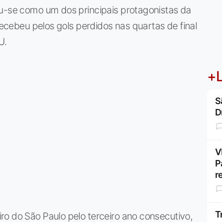
ou-se como um dos principais protagonistas da
 recebeu pelos gols perdidos nas quartas de final
U.
+L
S
D
V
P
r
T
o do São Paulo pelo terceiro ano consecutivo,