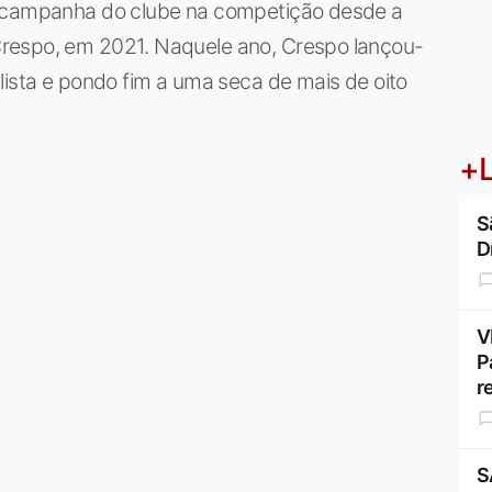
r campanha do clube na competição desde a
respo, em 2021. Naquele ano, Crespo lançou-
lista e pondo fim a uma seca de mais de oito
+L
S
D
V
P
r
S