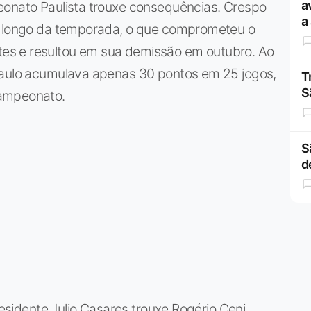
a
eonato Paulista trouxe consequências. Crespo
a
ao longo da temporada, o que comprometeu o
es e resultou em sua demissão em outubro. Ao
Paulo acumulava apenas 30 pontos em 25 jogos,
T
S
campeonato.
S
d
residente Julio Casares trouxe Rogério Ceni