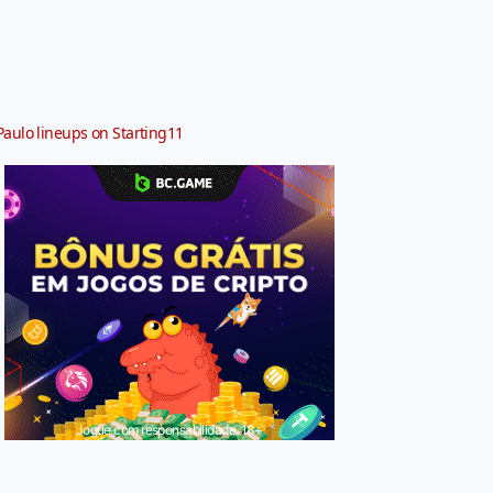
Paulo lineups on Starting11
Jogue com responsabilidade. 18+