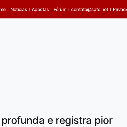
me
Noticias
Apostas
Fórum
contato@spfc.net
Privac
 profunda e registra pior