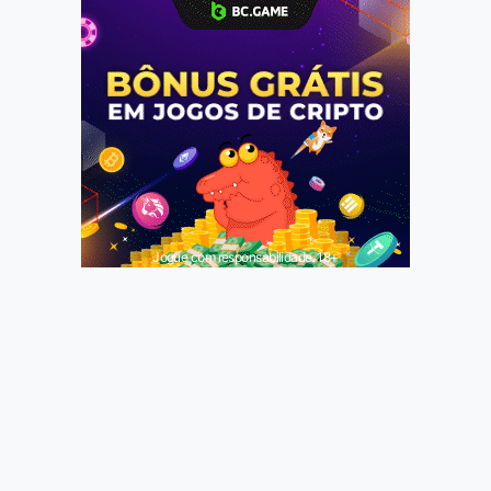
Jogue com responsabilidade. 18+