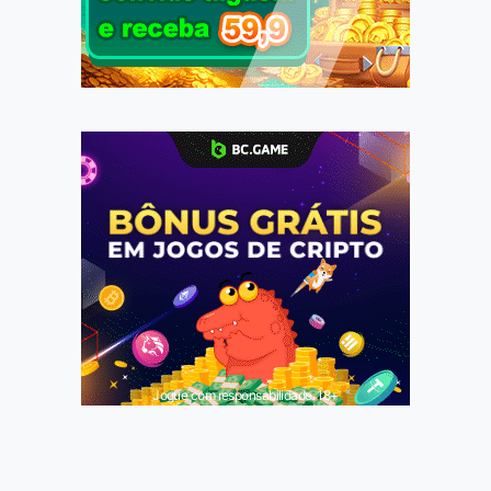
Jogue com responsabilidade. 18+