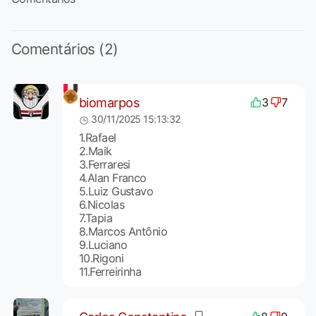
Comentários (2)
biomarpos
3
7
30/11/2025 15:13:32
1.Rafael
2.Maik
3.Ferraresi
4.Alan Franco
5.Luiz Gustavo
6.Nicolas
7.Tapia
8.Marcos Antônio
9.Luciano
10.Rigoni
11.Ferreirinha