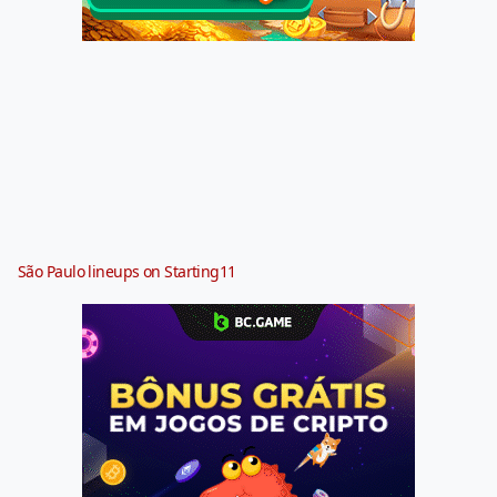
São Paulo lineups on Starting11