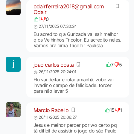
odairferreira2018@gmail.com
Odair
1
0
27/11/2025 07:30:24
Eu acredito q a Gurizada vai sair melhor
q os Velhinhos Tricolor! Eu acredito neles.
Vamos pra cima Tricolor Paulista.
joao carlos costa
7
5
26/11/2025 20:24:01
Flu vai deitar e rolar amanhã, zube vai
invadir o campo de felicidade. torcer
para não levar 5
Marcio Rabello
15
1
26/11/2025 20:06:27
Jesus e melhor perder por wo certo pq
tá difícil de assistir o jogo do são Paulo