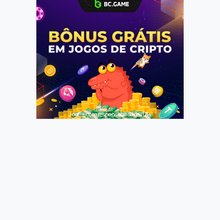
Jogue com responsabilidade. 18+