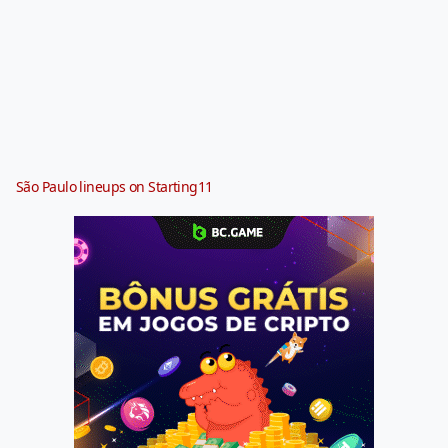
São Paulo lineups on Starting11