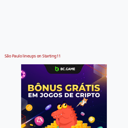
São Paulo lineups on Starting11