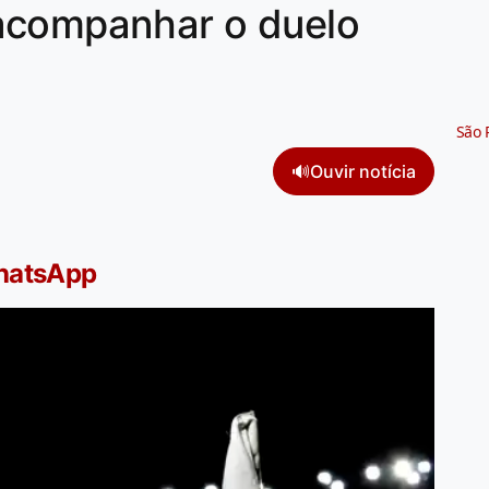
acompanhar o duelo
São 
🔊
Ouvir notícia
WhatsApp