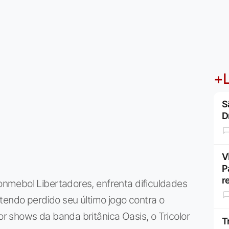
+L
S
D
V
P
r
nmebol Libertadores, enfrenta dificuldades
tendo perdido seu último jogo contra o
 shows da banda britânica Oasis, o Tricolor
T