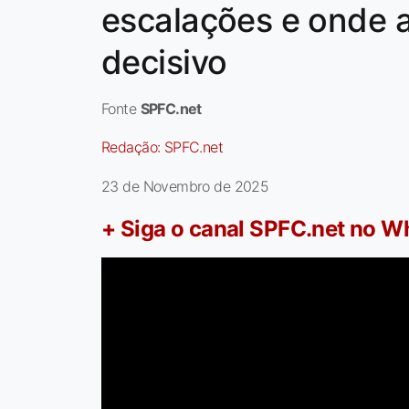
escalações e onde 
decisivo
Fonte
SPFC.net
Redação:
SPFC.net
23 de Novembro de 2025
+ Siga o canal SPFC.net no 