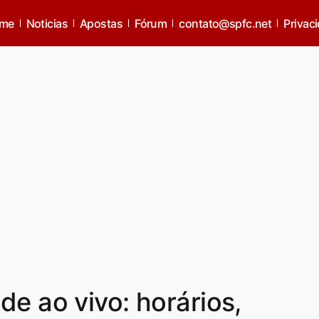
me
Noticias
Apostas
Fórum
contato@spfc.net
Privac
de ao vivo: horários,