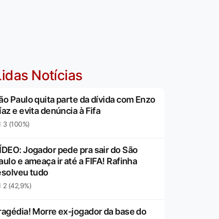
idas Notícias
ão Paulo quita parte da dívida com Enzo
íaz e evita denúncia à Fifa
3 (100%)
ÍDEO: Jogador pede pra sair do São
aulo e ameaça ir até a FIFA! Rafinha
esolveu tudo
2 (42,9%)
ragédia! Morre ex-jogador da base do