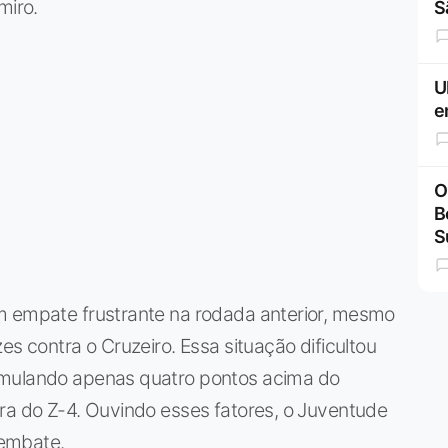
miro.
S
U
e
O
B
S
m empate frustrante na rodada anterior, mesmo
es contra o Cruzeiro. Essa situação dificultou
umulando apenas quatro pontos acima do
ra do Z-4. Ouvindo esses fatores, o Juventude
 embate.