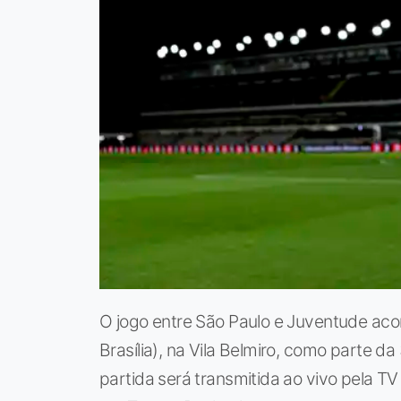
O jogo entre São Paulo e Juventude aco
Brasília), na Vila Belmiro, como parte d
partida será transmitida ao vivo pela