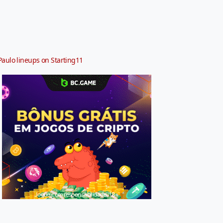
Paulo lineups on Starting11
Jogue com responsabilidade. 18+