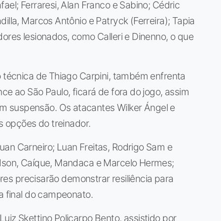
ael; Ferraresi, Alan Franco e Sabino; Cédric
illa, Marcos Antônio e Patryck (Ferreira); Tapia
dores lesionados, como Calleri e Dinenno, o que
o técnica de Thiago Carpini, também enfrenta
ce ao São Paulo, ficará de fora do jogo, assim
 suspensão. Os atacantes Wilker Ángel e
as opções do treinador.
uan Carneiro; Luan Freitas, Rodrigo Sam e
adson, Caíque, Mandaca e Marcelo Hermes;
dores precisarão demonstrar resiliência para
ta final do campeonato.
uiz Skettino Policarpo Bento, assistido por