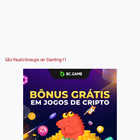
São Paulo lineups on Starting11