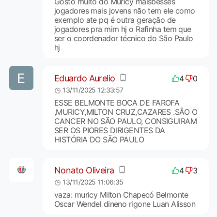
Gosto muito do Muricy maisbesses
jogadores mais jovens não tem ele como
exemplo ate pq é outra geração de
jogadores pra mim hj o Rafinha tem que
ser o coordenador técnico do São Paulo
hj
Eduardo Aurelio
4
0
13/11/2025 12:33:57
ESSE BELMONTE BOCA DE FAROFA
,MURICY,MILTON CRUZ,CAZARES .SÃO O
CANCER NO SÃO PAULO, CONSIGUIRAM
SER OS PIORES DIRIGENTES DA
HISTÓRIA DO SÃO PAULO
Nonato Oliveira
4
3
13/11/2025 11:06:35
vaza: muricy Milton Chapecó Belmonte
Oscar Wendel dineno rigone Luan Alisson