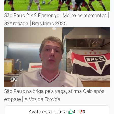
São Paulo 2 x 2 Flamengo | Melhores momentos |
32ª rodada | Brasileirão 2025
São Paulo na briga pela vaga, afirma Caio após
empate | A Voz da Torcida
Avalie esta notícia:
4
0