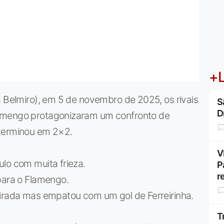
+L
a Belmiro), em 5 de novembro de 2025, os rivais
S
D
lamengo protagonizaram um confronto de
 terminou em 2×2.
V
lo com muita frieza.
P
r
para o Flamengo.
virada mas empatou com um gol de Ferreirinha.
T