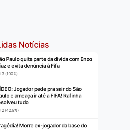
idas Notícias
ão Paulo quita parte da dívida com Enzo
íaz e evita denúncia à Fifa
3 (100%)
ÍDEO: Jogador pede pra sair do São
aulo e ameaça ir até a FIFA! Rafinha
esolveu tudo
2 (42,9%)
ragédia! Morre ex-jogador da base do