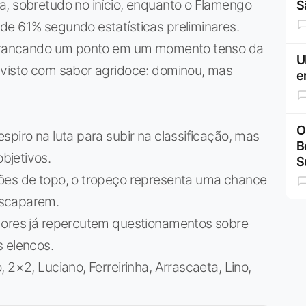
a, sobretudo no início, enquanto o Flamengo
S
de 61% segundo estatísticas preliminares.
 arrancando um ponto em um momento tenso da
U
 visto com sabor agridoce: dominou, mas
e
O
spiro na luta para subir na classificação, mas
B
bjetivos.
S
ções de topo, o tropeço representa uma chance
escaparem.
dores já repercutem questionamentos sobre
s elencos.
 2×2, Luciano, Ferreirinha, Arrascaeta, Lino,