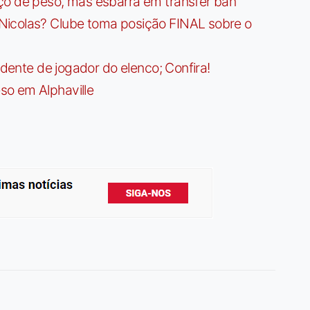
ço de peso, mas esbarra em transfer ban
Nicolas? Clube toma posição FINAL sobre o
idente de jogador do elenco; Confira!
so em Alphaville