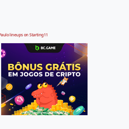
Paulo lineups on Starting11
Jogue com responsabilidade. 18+