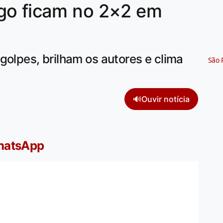
go ficam no 2×2 em
golpes, brilham os autores e clima
São 
🔊
Ouvir notícia
WhatsApp